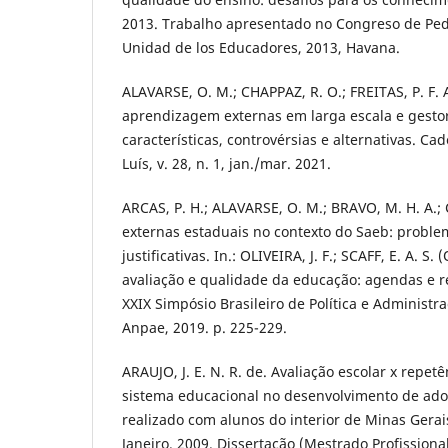
2013. Trabalho apresentado no Congreso de Ped
Unidad de los Educadores, 2013, Havana.
ALAVARSE, O. M.; CHAPPAZ, R. O.; FREITAS, P. F. 
aprendizagem externas em larga escala e gestor
características, controvérsias e alternativas. Ca
Luís, v. 28, n. 1, jan./mar. 2021.
ARCAS, P. H.; ALAVARSE, O. M.; BRAVO, M. H. A.;
externas estaduais no contexto do Saeb: proble
justificativas. In.: OLIVEIRA, J. F.; SCAFF, E. A. S.
avaliação e qualidade da educação: agendas e re
XXIX Simpósio Brasileiro de Política e Administr
Anpae, 2019. p. 225-229.
ARAUJO, J. E. N. R. de. Avaliação escolar x repetê
sistema educacional no desenvolvimento de ado
realizado com alunos do interior de Minas Gerai
Janeiro. 2009. Dissertação (Mestrado Profission