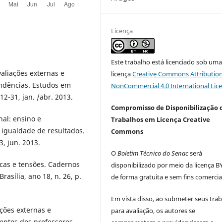
Licença
Este trabalho está licenciado sob um
aliações externas e
licença
Creative Commons Attribution
endências. Estudos em
NonCommercial 4.0 International Lic
12-31, jan. /abr. 2013.
Compromisso de Disponibilização 
al: ensino e
Trabalhos em Licença Creative
 igualdade de resultados.
Commons
3, jun. 2013.
O
Boletim Técnico do Senac
será
icas e tensões. Cadernos
disponibilizado por meio da licença B
asília, ano 18, n. 26, p.
de forma gratuita e sem fins comercia
Em vista disso, ao submeter seus tra
ções externas e
para avaliação, os autores se
entos dos professores.