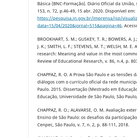
Básica (BNC-Formação). Diário Oficial da União, s
153, n. 72, p.46-49, 15 abr. 2020. Disponível em:
https://pesquisa.in.gov.br/imprensa/jsp/visuali
data=15/04/2020&jornal=515&pagina=46
. Acess
BROOKHART, S. M.; GUSKEY, T. R.; BOWERS, A. J.
J. K.; SMITH, L. F.; STEVENS, M. T.; WELSH, M. E.
research: Meaning and value in the most comm
Review of Educational Research, v. 86, n.4, p. 80
CHAPPAZ, R. O. A Prova São Paulo e as tensões d
diálogos com o currículo oficial da rede municip
Paulo. 2015. Dissertação (Mestrado em Educaçã
Educação, Universidade de São Paulo, São Paulo
CHAPPAZ, R. O.; ALAVARSE, O. M. Avaliação exte
Ensino de São Paulo: os desafios da participaçã
Cenpec, São Paulo, v. 7, n. 2, p. 88-111, 2018.