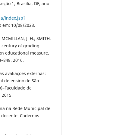
eção 1, Brasília, DF, ano
za/index.jsp?
o em: 10/08/2023.
; MCMILLAN, J. H.; SMITH,
 A century of grading
on educational measure.
3–848. 2016.
as avaliações externas:
al de ensino de São
o)–Faculdade de
, 2015.
rna na Rede Municipal de
o docente. Cadernos