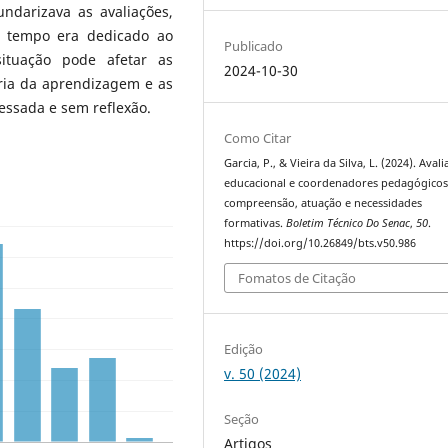
undarizava as avaliações,
o tempo era dedicado ao
Publicado
ituação pode afetar as
2024-10-30
ria da aprendizagem e as
ressada e sem reflexão.
Como Citar
Garcia, P., & Vieira da Silva, L. (2024). Aval
educacional e coordenadores pedagógicos
compreensão, atuação e necessidades
formativas.
Boletim Técnico Do Senac
,
50
.
https://doi.org/10.26849/bts.v50.986
Fomatos de Citação
Edição
v. 50 (2024)
Seção
Artigos