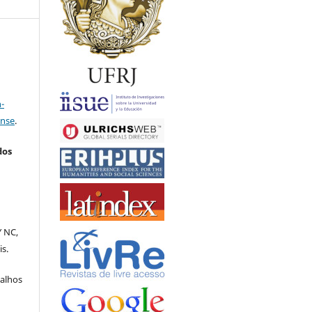
a
-
ense
.
dos
Y NC,
is.
balhos