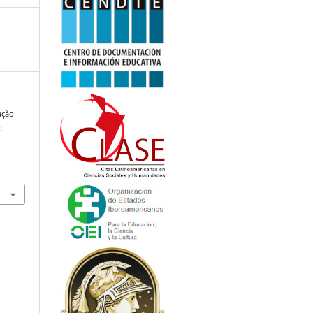
iação
: