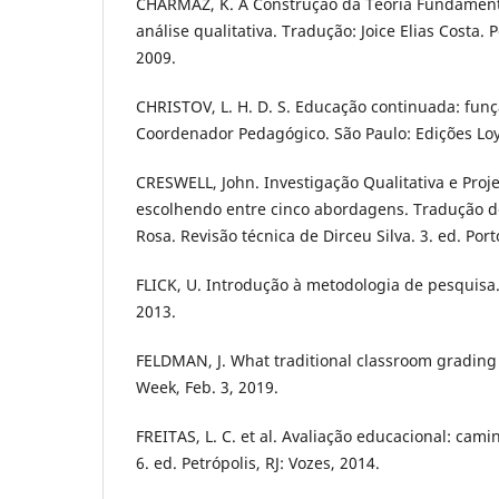
CHARMAZ, K. A Construção da Teoria Fundamenta
análise qualitativa. Tradução: Joice Elias Costa. 
2009.
CHRISTOV, L. H. D. S. Educação continuada: funç
Coordenador Pedagógico. São Paulo: Edições Loy
CRESWELL, John. Investigação Qualitativa e Proj
escolhendo entre cinco abordagens. Tradução 
Rosa. Revisão técnica de Dirceu Silva. 3. ed. Por
FLICK, U. Introdução à metodologia de pesquisa.
2013.
FELDMAN, J. What traditional classroom grading
Week, Feb. 3, 2019.
FREITAS, L. C. et al. Avaliação educacional: ca
6. ed. Petrópolis, RJ: Vozes, 2014.