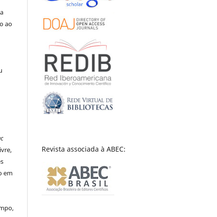
la
o ao
a
u
ac
Revista associada à ABEC:
ivre,
es
to em
empo,