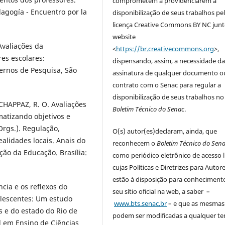
comprometem a providenciarem a
agogía - Encuentro por la
disponibilização de seus trabalhos pe
licença Creative Commons BY NC junt
website
Avaliações da
<
https://br.creativecommons.org
>,
es escolares:
dispensando, assim, a necessidade d
dernos de Pesquisa, São
assinatura de qualquer documento o
contrato com o Senac para regular a
disponibilização de seus trabalhos no
 CHAPPAZ, R. O. Avaliações
Boletim Técnico do Senac
.
matizando objetivos e
 (Orgs.). Regulação,
O(s) autor(es)declaram, ainda, que
alidades locais. Anais do
reconhecem o
Boletim Técnico do Sen
ação da Educação. Brasília:
como periódico eletrônico de acesso l
cujas Políticas e Diretrizes para Autor
estão à disposição para conhecimen
ncia e os reflexos do
seu sítio oficial na web, a saber –
lescentes: Um estudo
www.bts.senac.br
– e que as mesmas
s e do estado do Rio de
podem ser modificadas a qualquer t
al em Ensino de Ciências