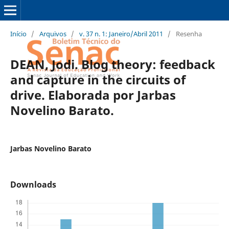
Início
/
Arquivos
/
v. 37 n. 1: Janeiro/Abril 2011
/
Resenha
DEAN, Jodi. Blog theory: feedback
and capture in the circuits of
drive. Elaborada por Jarbas
Novelino Barato.
Jarbas Novelino Barato
Downloads