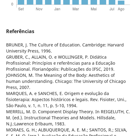
Referências
BRUNER, J. The Culture of Education. Cambridge: Harvard
University Press, 1996.
GRUBER, C., ALLAIN, O. e WOLLINGER, P. Didática
Profissional: Princípios e referências para a Educação
Profissional. Florianópolis: Publicações do IFSC, 2019.
JOHNSON, M. The Meaning of the Body: Aesthetics of
human understanding. Chicago: The University of Chicago
Press, 2007.
MARQUES, A. e SANCHES, E. Origem e evolução da
fisioterapia: Aspectos históricos e legais. Rev. Fisioter, Uni.,
São Paulo, v. 1, n. 11, p. 5-10, 1994.
MERRILL, M. D. Component Display Theory. In REIGELUTH, C.
M. (ed.). Instructional Theories and Models. Hillsdale,
N.J.:Lawrence Erlbaum, 1983.
MORAES, G. H.; ALBUQUERQUE, A. E. M.; SANTOS, R.; SILVA,
S. S. M. O. (org.). Avaliação da Educação Profissional e