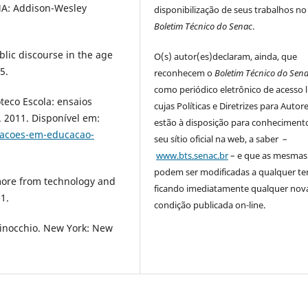
 MA: Addison-Wesley
disponibilização de seus trabalhos no
Boletim Técnico do Senac
.
lic discourse in the age
O(s) autor(es)declaram, ainda, que
5.
reconhecem o
Boletim Técnico do Sen
como periódico eletrônico de acesso l
eco Escola: ensaios
cujas Políticas e Diretrizes para Autor
. 2011. Disponível em:
estão à disposição para conhecimen
lacoes-em-educacao-
seu sítio oficial na web, a saber –
www.bts.senac.br
– e que as mesmas
podem ser modificadas a qualquer t
more from technology and
ficando imediatamente qualquer nov
1.
condição publicada on-line.
Pinocchio. New York: New