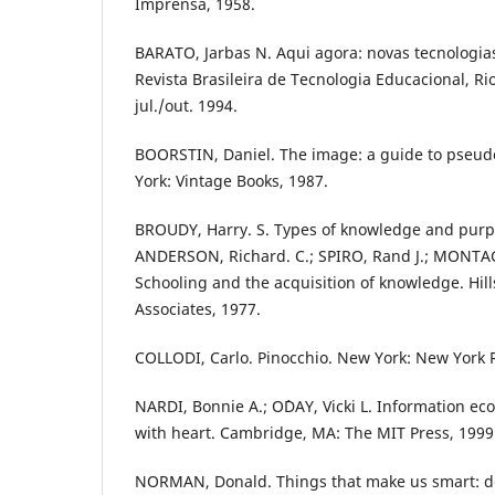
Imprensa, 1958.
BARATO, Jarbas N. Aqui agora: novas tecnologia
Revista Brasileira de Tecnologia Educacional, Rio
jul./out. 1994.
BOORSTIN, Daniel. The image: a guide to pseud
York: Vintage Books, 1987.
BROUDY, Harry. S. Types of knowledge and purpo
ANDERSON, Richard. C.; SPIRO, Rand J.; MONTAGU
Schooling and the acquisition of knowledge. Hi
Associates, 1977.
COLLODI, Carlo. Pinocchio. New York: New York 
NARDI, Bonnie A.; O´DAY, Vicki L. Information ec
with heart. Cambridge, MA: The MIT Press, 1999
NORMAN, Donald. Things that make us smart: 