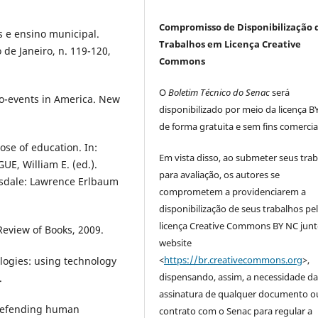
Compromisso de Disponibilização 
s e ensino municipal.
Trabalhos em Licença Creative
 de Janeiro, n. 119-120,
Commons
O
Boletim Técnico do Senac
será
o-events in America. New
disponibilizado por meio da licença B
de forma gratuita e sem fins comercia
se of education. In:
Em vista disso, ao submeter seus tra
E, William E. (ed.).
para avaliação, os autores se
llsdale: Lawrence Erlbaum
comprometem a providenciarem a
disponibilização de seus trabalhos pe
licença Creative Commons BY NC junt
Review of Books, 2009.
website
<
https://br.creativecommons.org
>,
ologies: using technology
dispensando, assim, a necessidade d
.
assinatura de qualquer documento o
defending human
contrato com o Senac para regular a