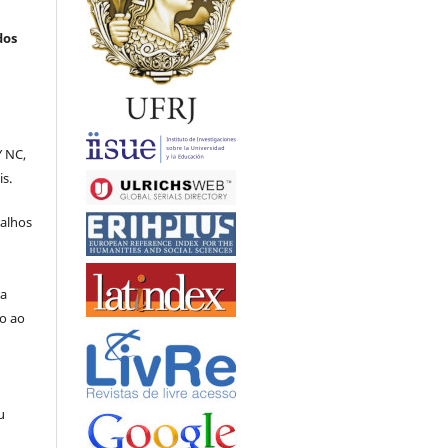
dos
Y NC,
is.
balhos
la
o ao
a
u