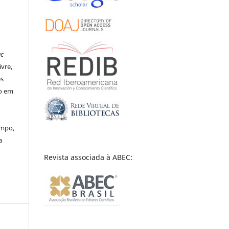
ac
ivre,
es
to em
empo,
a
Revista associada à ABEC: