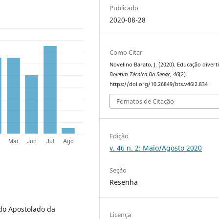
Publicado
2020-08-28
Como Citar
Novelino Barato, J. (2020). Educação divert
Boletim Técnico Do Senac
,
46
(2).
https://doi.org/10.26849/bts.v46i2.834
Fomatos de Citação
Edição
v. 46 n. 2: Maio/Agosto 2020
Seção
Resenha
 do Apostolado da
Licença